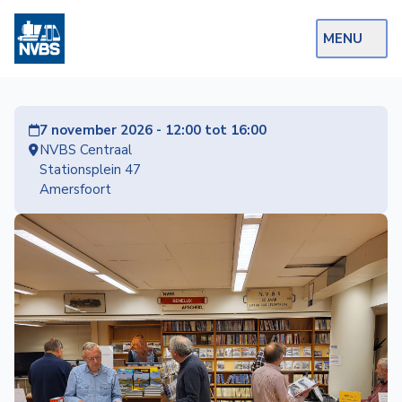
MENU
Webshop
7 november 2026 - 12:00 tot 16:00
Op de Rails
NVBS Centraal
Stationsplein 47
NVBS Actueel
Amersfoort
Afdelingen
Excursies
Actueel
Ons
aanbod
Over