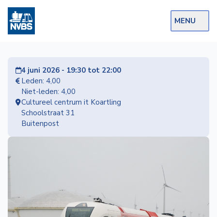
MENU
Webshop
4 juni 2026 - 19:30 tot 22:00
Op de Rails
Leden: 4,00
Niet-leden: 4,00
NVBS Actueel
Cultureel centrum it Koartling
Schoolstraat 31
Afdelingen
Buitenpost
Excursies
Actueel
Ons
aanbod
Over