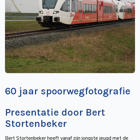
de
Wegwijzer
NVBS
Mijn
NVBS
60 jaar spoorwegfotografie
Presentatie door Bert
Stortenbeker
Bert Stortenbeker heeft vanaf zijn jongste jeugd met de