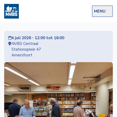
MENU
Webshop
4 juli 2026 - 12:00 tot 16:00
Op de Rails
NVBS Centraal
Stationsplein 47
NVBS Actueel
Amersfoort
Afdelingen
Excursies
Actueel
Ons
aanbod
Over