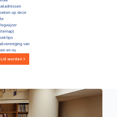
edia
ailadressen
oeken op deze
ite
egwijzer
sitemap)
oektips
ailvereniging van
oen en nu
Lid worden >