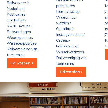
Documenten en
m
Railvervoer in
procedures
M
Nederland
Lidmaatschap
Z
Publicaties
Waarom lid
s
Op de Rails
worden?
W
NVBS Actueel
Contributie
(
Reisverslagen
Inschrijven als lid
Z
Webexposities
Cadeau-
R
Wisselexposities
lidmaatschap
t
Railvereniging van
Wisselwachters
toen en nu
Railvereniging van
Lid worden >
toen en nu
Lid worden >