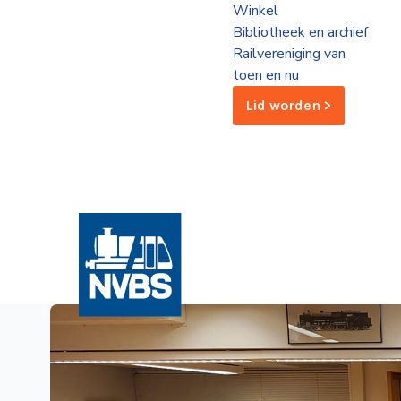
Winkel
de
Bibliotheek en archief
Wegwijzer
NVBS
Railvereniging van
toen en nu
Mijn
Lid worden >
NVBS