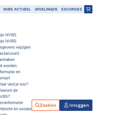
NVBS ACTUEEL
AFDELINGEN
EXCURSIES
ijn NVBS
ijn NVBS
egevens wijzigen
astaccount
anmaken
id worden
nformatie en
ontact
aar vind je ons?
aarom de
VBS?
ersinformatie
Zoeken
Inloggen
ebsite en sociale