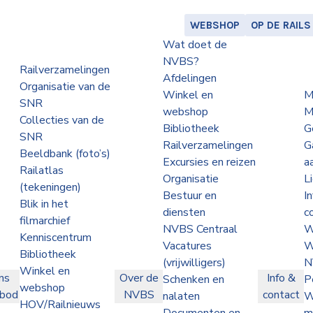
WEBSHOP
OP DE RAILS
Wat doet de
NVBS?
Railverzamelingen
Afdelingen
Organisatie van de
Winkel en
M
SNR
webshop
M
Collecties van de
Bibliotheek
G
SNR
Railverzamelingen
G
Beeldbank (foto’s)
Excursies en reizen
a
Railatlas
Organisatie
L
(tekeningen)
Bestuur en
I
Blik in het
diensten
c
filmarchief
NVBS Centraal
W
Kenniscentrum
Vacatures
W
Bibliotheek
(vrijwilligers)
N
Winkel en
ns
Over de
Info &
Schenken en
P
webshop
nbod
NVBS
contact
nalaten
W
HOV/Railnieuws