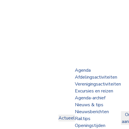
Webshop
Op de Rails
NVBS Actueel
Afdelingen
Agenda
Afdelingsactiviteiten
Excursies
Verenigingsactiviteiten
Excursies en reizen
Actueel
Agenda-archief
Nieuws & tips
Ons
Nieuwsberichten
O
aanbod
Actueel
Railtips
aa
Over
Openingstijden