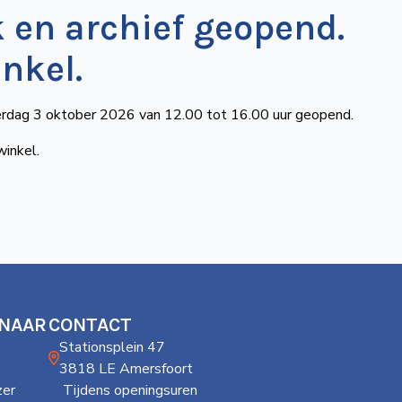
k en archief geopend.
nkel.
aterdag 3 oktober 2026 van 12.00 tot 16.00 uur geopend.
winkel.
 NAAR
CONTACT
Stationsplein 47
3818 LE Amersfoort
er
Tijdens openingsuren