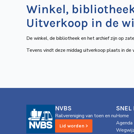
Winkel, bibliothee
Uitverkoop in de wi
De winkel, de bibliotheek en het archief zijn op z
Tevens vindt deze middag uitverkoop plaats in de 
NVBS
SNEL
Railvereniging van toen en nu
Home
Agenda
Lid worden >
Wegwijz