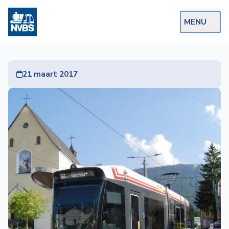
MENU
Webshop
21 maart 2017
Op de Rails
NVBS Actueel
Afdelingen
Excursies
Actueel
Ons
aanbod
Over