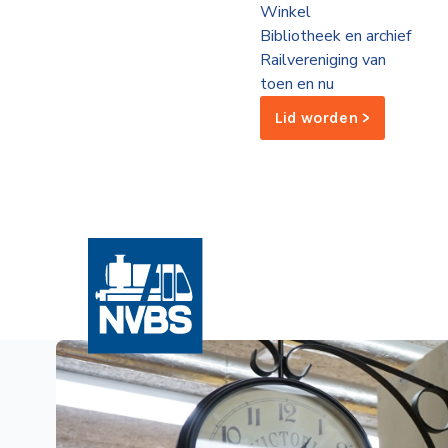
Winkel
de
Bibliotheek en archief
Wegwijzer
NVBS
Railvereniging van
toen en nu
Mijn
Lid worden >
NVBS