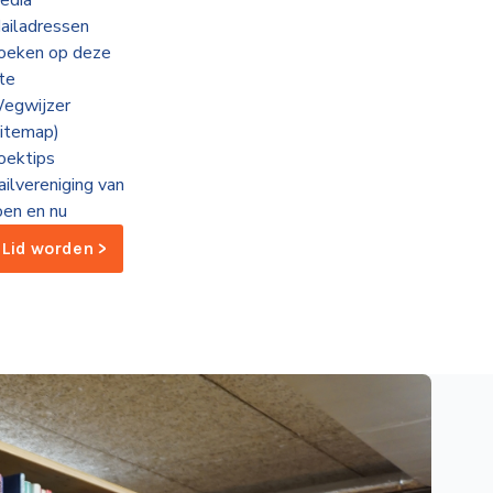
edia
ailadressen
oeken op deze
ite
egwijzer
sitemap)
oektips
ailvereniging van
oen en nu
Lid worden >