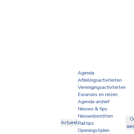
Webshop
Op de Rails
NVBS Actueel
Afdelingen
Agenda
Afdelingsactiviteiten
Excursies
Verenigingsactiviteiten
Excursies en reizen
Actueel
Agenda-archief
Nieuws & tips
Ons
Nieuwsberichten
O
aanbod
Actueel
Railtips
aa
Over
Openingstijden