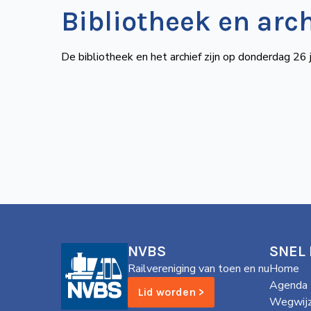
Bibliotheek en arc
De bibliotheek en het archief zijn op donderdag 26
NVBS
SNEL
Railvereniging van toen en nu
Home
Agenda
Lid worden >
Wegwijz