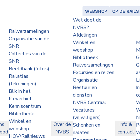
WEBSHOP
OP DE RAILS
Wat doet de
NVBS?
Railverzamelingen
Afdelingen
Organisatie van de
Winkel en
M
SNR
webshop
M
Collecties van de
Bibliotheek
G
SNR
Railverzamelingen
G
Beeldbank (foto’s)
Excursies en reizen
a
Railatlas
Organisatie
L
(tekeningen)
Bestuur en
I
Blik in het
diensten
c
filmarchief
NVBS Centraal
W
Kenniscentrum
Vacatures
W
Bibliotheek
(vrijwilligers)
N
Winkel en
ns
Over de
Info &
Schenken en
P
webshop
nbod
NVBS
contact
nalaten
W
HOV/Railnieuws