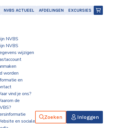
NVBS ACTUEEL
AFDELINGEN
EXCURSIES
ijn NVBS
ijn NVBS
egevens wijzigen
astaccount
anmaken
id worden
nformatie en
ontact
aar vind je ons?
aarom de
VBS?
ersinformatie
Zoeken
Inloggen
ebsite en sociale