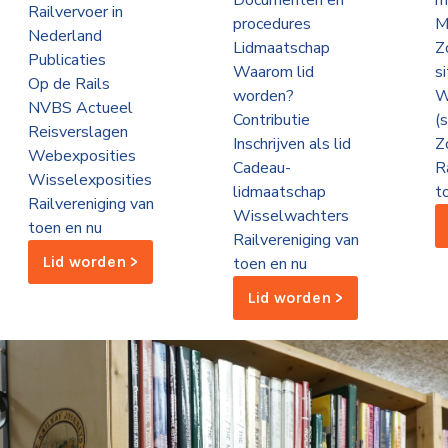
Documenten en
m
Railvervoer in
procedures
M
Nederland
Lidmaatschap
Z
Publicaties
Waarom lid
s
Op de Rails
worden?
W
NVBS Actueel
Contributie
(
Reisverslagen
Inschrijven als lid
Z
Webexposities
Cadeau-
R
Wisselexposities
lidmaatschap
t
Railvereniging van
Wisselwachters
toen en nu
Railvereniging van
Lid worden >
toen en nu
Lid worden >