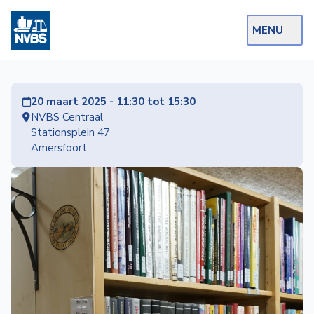
MENU
Webshop
20 maart 2025 - 11:30 tot 15:30
Op de Rails
NVBS Centraal
Stationsplein 47
NVBS Actueel
Amersfoort
Afdelingen
Excursies
Actueel
Ons
aanbod
Over