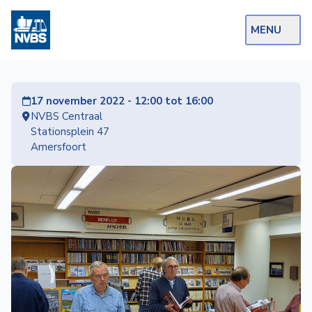
MENU
Webshop
17 november 2022 - 12:00 tot 16:00
Op de Rails
NVBS Centraal
Stationsplein 47
NVBS Actueel
Amersfoort
Afdelingen
Excursies
Actueel
Ons
aanbod
Over