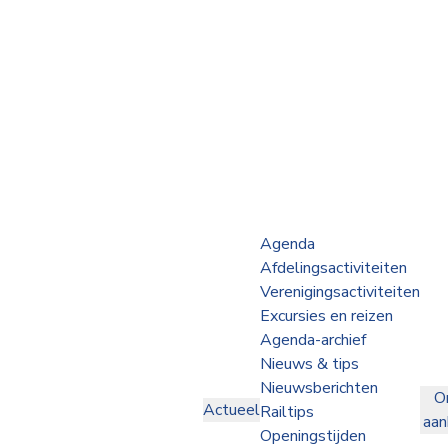
Webshop
Op de Rails
NVBS Actueel
Afdelingen
Agenda
Afdelingsactiviteiten
Excursies
Verenigingsactiviteiten
Excursies en reizen
Actueel
Agenda-archief
Nieuws & tips
Ons
Nieuwsberichten
O
aanbod
Actueel
Railtips
aa
Over
Openingstijden