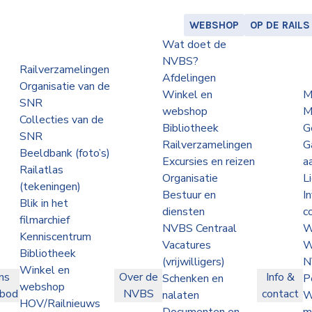
WEBSHOP
OP DE RAILS
Wat doet de
NVBS?
Railverzamelingen
Afdelingen
Organisatie van de
Winkel en
M
SNR
webshop
M
Collecties van de
Bibliotheek
G
SNR
Railverzamelingen
G
Beeldbank (foto’s)
Excursies en reizen
a
Railatlas
Organisatie
L
(tekeningen)
Bestuur en
I
Blik in het
diensten
c
filmarchief
NVBS Centraal
W
Kenniscentrum
Vacatures
W
Bibliotheek
(vrijwilligers)
N
Winkel en
ns
Over de
Info &
Schenken en
P
webshop
nbod
NVBS
contact
nalaten
W
HOV/Railnieuws