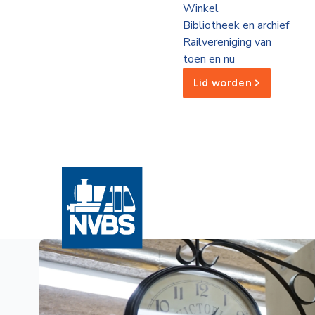
Winkel
de
Bibliotheek en archief
Wegwijzer
NVBS
Railvereniging van
toen en nu
Mijn
Lid worden >
NVBS