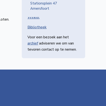
Stationsplein 47
Amersfoort
IN NVBS CENTRAAL
Winkel
loten.
Bibliotheek
Voor een bezoek aan het
archief
adviseren we om van
tevoren contact op te nemen.