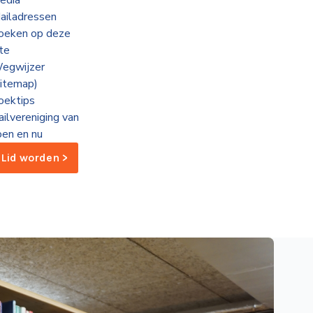
edia
ailadressen
oeken op deze
ite
egwijzer
sitemap)
oektips
ailvereniging van
oen en nu
Lid worden >