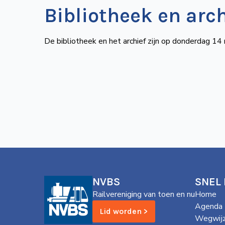
Bibliotheek en arc
De bibliotheek en het archief zijn op donderdag 1
NVBS
SNEL
Railvereniging van toen en nu
Home
Agenda
Lid worden >
Wegwijz