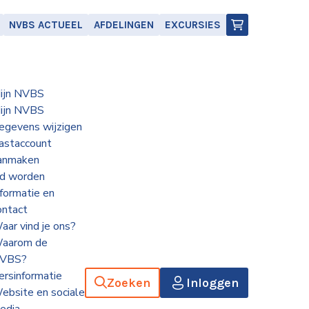
NVBS ACTUEEL
AFDELINGEN
EXCURSIES
ijn NVBS
ijn NVBS
egevens wijzigen
astaccount
anmaken
id worden
nformatie en
ontact
aar vind je ons?
aarom de
VBS?
ersinformatie
Zoeken
Inloggen
ebsite en sociale