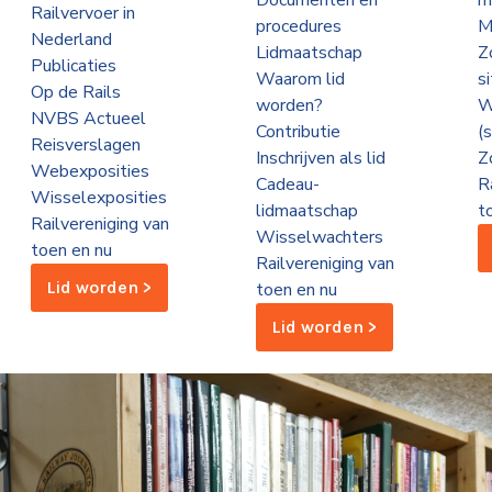
Documenten en
m
Railvervoer in
procedures
M
Nederland
Lidmaatschap
Z
Publicaties
Waarom lid
s
Op de Rails
worden?
W
NVBS Actueel
Contributie
(
Reisverslagen
Inschrijven als lid
Z
Webexposities
Cadeau-
R
Wisselexposities
lidmaatschap
t
Railvereniging van
Wisselwachters
toen en nu
Railvereniging van
Lid worden >
toen en nu
Lid worden >