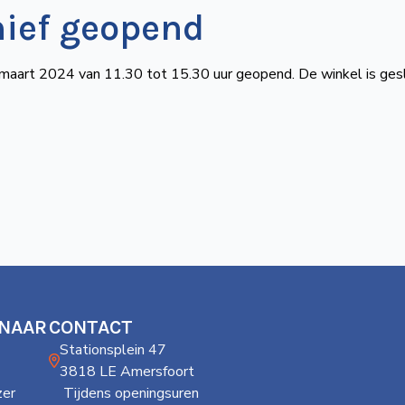
hief geopend
4 maart 2024 van 11.30 tot 15.30 uur geopend. De winkel is ges
 NAAR
CONTACT
Stationsplein 47
3818 LE Amersfoort
er
Tijdens openingsuren