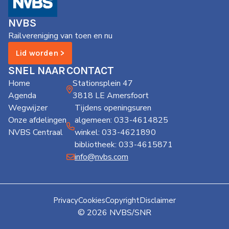
de
Wegwijzer
NVBS
NVBS
Railvereniging van toen en nu
Mijn
Lid worden >
NVBS
SNEL NAAR
CONTACT
Home
Stationsplein 47
Agenda
3818 LE Amersfoort
Wegwijzer
Tijdens openingsuren
Onze afdelingen
algemeen: 033-4614825
NVBS Centraal
winkel: 033-4621890
bibliotheek: 033-4615871
info@nvbs.com
Privacy
Cookies
Copyright
Disclaimer
© 2026 NVBS/SNR