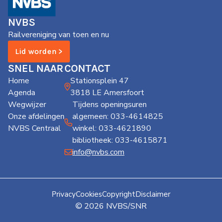
de
Wegwijzer
NVBS
NVBS
Railvereniging van toen en nu
Mijn
Lid worden >
NVBS
SNEL NAAR
CONTACT
Home
Stationsplein 47
Agenda
3818 LE Amersfoort
Wegwijzer
Tijdens openingsuren
Onze afdelingen
algemeen: 033-4614825
NVBS Centraal
winkel: 033-4621890
bibliotheek: 033-4615871
info@nvbs.com
Privacy
Cookies
Copyright
Disclaimer
© 2026 NVBS/SNR