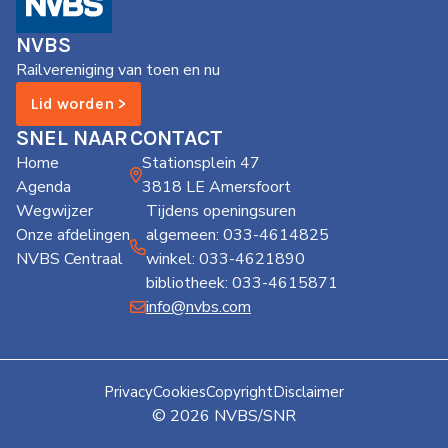
de
Wegwijzer
NVBS
NVBS
Railvereniging van toen en nu
Mijn
Lid worden >
NVBS
SNEL NAAR
CONTACT
Home
Stationsplein 47
Agenda
3818 LE Amersfoort
Wegwijzer
Tijdens openingsuren
Onze afdelingen
algemeen: 033-4614825
NVBS Centraal
winkel: 033-4621890
bibliotheek: 033-4615871
info@nvbs.com
Privacy
Cookies
Copyright
Disclaimer
© 2026 NVBS/SNR