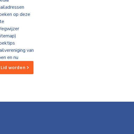
edia
ailadressen
oeken op deze
ite
egwijzer
sitemap)
oektips
ailvereniging van
oen en nu
Lid worden >