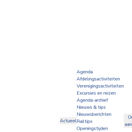
Webshop
Op de Rails
NVBS Actueel
Afdelingen
Agenda
Afdelingsactiviteiten
Excursies
Verenigingsactiviteiten
Excursies en reizen
Actueel
Agenda-archief
Nieuws & tips
Ons
Nieuwsberichten
O
aanbod
Actueel
Railtips
aa
Over
Openingstijden