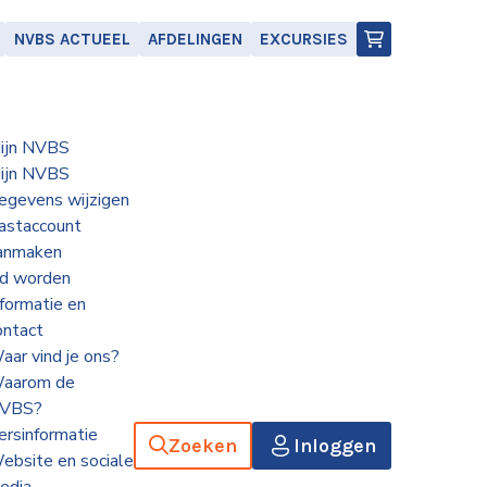
NVBS ACTUEEL
AFDELINGEN
EXCURSIES
ijn NVBS
ijn NVBS
egevens wijzigen
astaccount
anmaken
id worden
nformatie en
ontact
aar vind je ons?
aarom de
VBS?
ersinformatie
Zoeken
Inloggen
ebsite en sociale