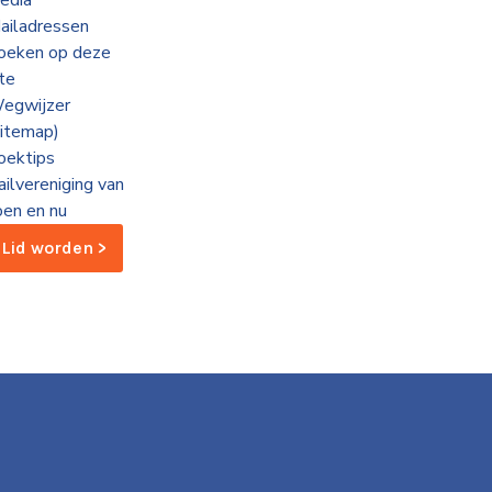
edia
ailadressen
oeken op deze
ite
egwijzer
sitemap)
oektips
ailvereniging van
oen en nu
Lid worden >