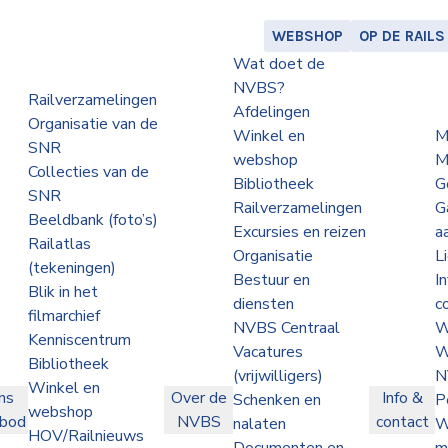
WEBSHOP
OP DE RAILS
Wat doet de
NVBS?
Railverzamelingen
Afdelingen
Organisatie van de
Winkel en
M
SNR
webshop
M
Collecties van de
Bibliotheek
G
SNR
Railverzamelingen
G
Beeldbank (foto’s)
Excursies en reizen
a
Railatlas
Organisatie
L
(tekeningen)
Bestuur en
I
Blik in het
diensten
c
filmarchief
NVBS Centraal
W
Kenniscentrum
Vacatures
W
Bibliotheek
(vrijwilligers)
N
Winkel en
ns
Over de
Info &
Schenken en
P
webshop
nbod
NVBS
contact
nalaten
W
HOV/Railnieuws