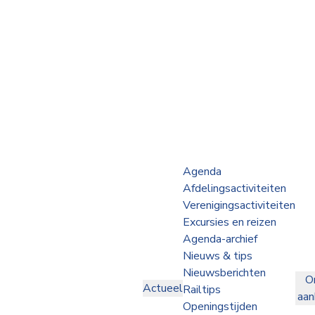
Webshop
Op de Rails
NVBS Actueel
Afdelingen
Agenda
Afdelingsactiviteiten
Excursies
Verenigingsactiviteiten
Excursies en reizen
Actueel
Agenda-archief
Nieuws & tips
Ons
Nieuwsberichten
O
aanbod
Actueel
Railtips
aa
Over
Openingstijden