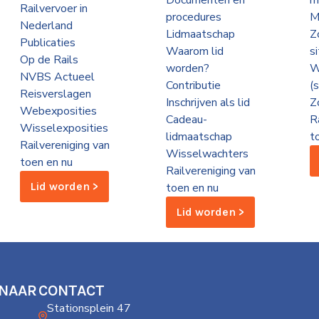
Documenten en
m
Railvervoer in
procedures
M
Nederland
Lidmaatschap
Z
Publicaties
Waarom lid
s
Op de Rails
worden?
W
NVBS Actueel
Contributie
(
Reisverslagen
Inschrijven als lid
Z
Webexposities
Cadeau-
R
Wisselexposities
lidmaatschap
t
Railvereniging van
Wisselwachters
toen en nu
Railvereniging van
Lid worden >
toen en nu
Lid worden >
 NAAR
CONTACT
Stationsplein 47