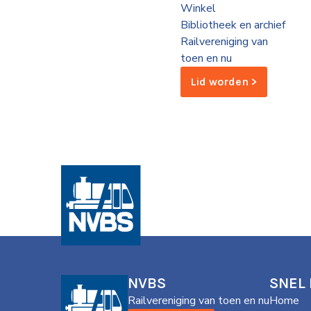
Winkel
de
Bibliotheek en archief
Wegwijzer
NVBS
Railvereniging van
toen en nu
Mijn
Lid worden >
NVBS
NVBS
SNEL
Railvereniging van toen en nu
Home