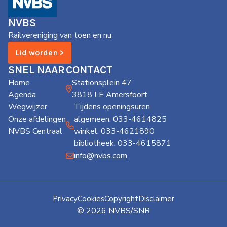
de
Wegwijzer
NVBS
NVBS
Railvereniging van toen en nu
Mijn
Lid worden >
NVBS
SNEL NAAR
CONTACT
Home
Stationsplein 47
Agenda
3818 LE Amersfoort
Wegwijzer
Tijdens openingsuren
Onze afdelingen
algemeen: 033-4614825
NVBS Centraal
winkel: 033-4621890
bibliotheek: 033-4615871
info@nvbs.com
Privacy
Cookies
Copyright
Disclaimer
© 2026 NVBS/SNR