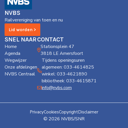
de
Wegwijzer
NVBS
NVBS
Railvereniging van toen en nu
Mijn
Lid worden >
NVBS
SNEL NAAR
CONTACT
Home
Stationsplein 47
Agenda
3818 LE Amersfoort
Wegwijzer
Tijdens openingsuren
Onze afdelingen
algemeen: 033-4614825
NVBS Centraal
winkel: 033-4621890
bibliotheek: 033-4615871
info@nvbs.com
Privacy
Cookies
Copyright
Disclaimer
© 2026 NVBS/SNR