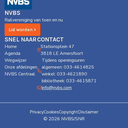
de
Wegwijzer
NVBS
NVBS
Railvereniging van toen en nu
Mijn
Lid worden >
NVBS
SNEL NAAR
CONTACT
Home
Stationsplein 47
Agenda
3818 LE Amersfoort
Wegwijzer
Tijdens openingsuren
Onze afdelingen
algemeen: 033-4614825
NVBS Centraal
winkel: 033-4621890
bibliotheek: 033-4615871
info@nvbs.com
Privacy
Cookies
Copyright
Disclaimer
© 2026 NVBS/SNR