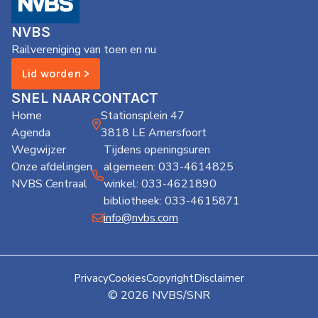
de
Wegwijzer
NVBS
NVBS
Railvereniging van toen en nu
Mijn
Lid worden >
NVBS
SNEL NAAR
CONTACT
Home
Stationsplein 47
Agenda
3818 LE Amersfoort
Wegwijzer
Tijdens openingsuren
Onze afdelingen
algemeen: 033-4614825
NVBS Centraal
winkel: 033-4621890
bibliotheek: 033-4615871
info@nvbs.com
Privacy
Cookies
Copyright
Disclaimer
© 2026 NVBS/SNR