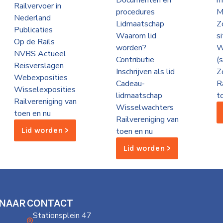
Documenten en
m
Railvervoer in
procedures
M
Nederland
Lidmaatschap
Z
Publicaties
Waarom lid
s
Op de Rails
worden?
W
NVBS Actueel
Contributie
(
Reisverslagen
Inschrijven als lid
Z
Webexposities
Cadeau-
R
Wisselexposities
lidmaatschap
t
Railvereniging van
Wisselwachters
toen en nu
Railvereniging van
Lid worden >
toen en nu
Lid worden >
 NAAR
CONTACT
Stationsplein 47