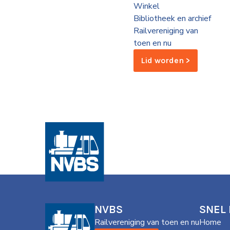
Winkel
de
Bibliotheek en archief
Wegwijzer
NVBS
Railvereniging van
toen en nu
Mijn
Lid worden >
NVBS
NVBS
SNEL
Railvereniging van toen en nu
Home