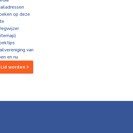
edia
ailadressen
oeken op deze
ite
egwijzer
sitemap)
oektips
ailvereniging van
oen en nu
Lid worden >