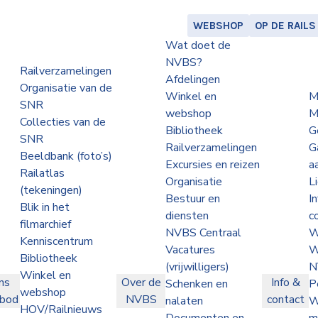
WEBSHOP
OP DE RAILS
Wat doet de
NVBS?
Railverzamelingen
Afdelingen
Organisatie van de
Winkel en
M
SNR
webshop
M
Collecties van de
Bibliotheek
G
SNR
Railverzamelingen
G
Beeldbank (foto’s)
Excursies en reizen
a
Railatlas
Organisatie
L
(tekeningen)
Bestuur en
I
Blik in het
diensten
c
filmarchief
NVBS Centraal
W
Kenniscentrum
Vacatures
W
Bibliotheek
(vrijwilligers)
N
Winkel en
ns
Over de
Info &
Schenken en
P
webshop
nbod
NVBS
contact
nalaten
W
HOV/Railnieuws