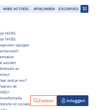
NVBS ACTUEEL
AFDELINGEN
EXCURSIES
ijn NVBS
ijn NVBS
egevens wijzigen
astaccount
anmaken
id worden
nformatie en
ontact
aar vind je ons?
aarom de
VBS?
ersinformatie
Zoeken
Inloggen
ebsite en sociale