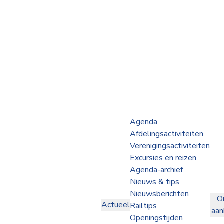
Webshop
Op de Rails
NVBS Actueel
Afdelingen
Agenda
Afdelingsactiviteiten
Excursies
Verenigingsactiviteiten
Excursies en reizen
Actueel
Agenda-archief
Nieuws & tips
Ons
Nieuwsberichten
O
aanbod
Actueel
Railtips
aa
Over
Openingstijden