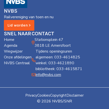
de
Wegwijzer
NVBS
NVBS
Railvereniging van toen en nu
Mijn
Lid worden >
NVBS
SNEL NAAR
CONTACT
Home
Stationsplein 47
Agenda
3818 LE Amersfoort
Wegwijzer
Tijdens openingsuren
Onze afdelingen
algemeen: 033-4614825
NVBS Centraal
winkel: 033-4621890
bibliotheek: 033-4615871
info@nvbs.com
Privacy
Cookies
Copyright
Disclaimer
© 2026 NVBS/SNR