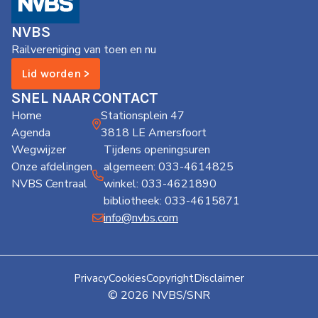
de
Wegwijzer
NVBS
NVBS
Railvereniging van toen en nu
Mijn
Lid worden >
NVBS
SNEL NAAR
CONTACT
Home
Stationsplein 47
Agenda
3818 LE Amersfoort
Wegwijzer
Tijdens openingsuren
Onze afdelingen
algemeen: 033-4614825
NVBS Centraal
winkel: 033-4621890
bibliotheek: 033-4615871
info@nvbs.com
Privacy
Cookies
Copyright
Disclaimer
© 2026 NVBS/SNR