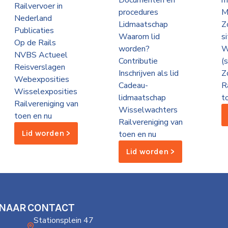
Documenten en
m
Railvervoer in
procedures
M
Nederland
Lidmaatschap
Z
Publicaties
Waarom lid
s
Op de Rails
worden?
W
NVBS Actueel
Contributie
(
Reisverslagen
Inschrijven als lid
Z
Webexposities
Cadeau-
R
Wisselexposities
lidmaatschap
t
Railvereniging van
Wisselwachters
toen en nu
Railvereniging van
Lid worden >
toen en nu
Lid worden >
 NAAR
CONTACT
Stationsplein 47