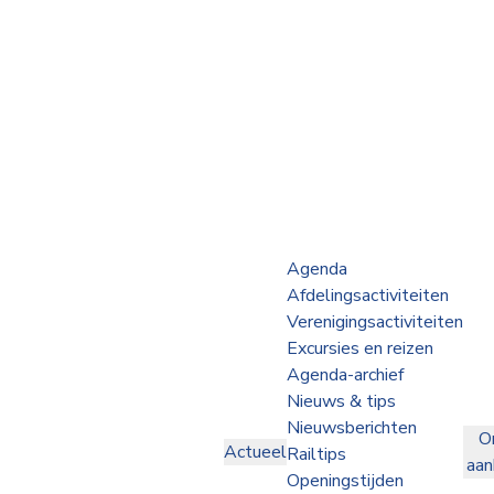
Webshop
Op de Rails
NVBS Actueel
Afdelingen
Agenda
Afdelingsactiviteiten
Excursies
Verenigingsactiviteiten
Excursies en reizen
Actueel
Agenda-archief
Nieuws & tips
Ons
Nieuwsberichten
O
aanbod
Actueel
Railtips
aa
Over
Openingstijden