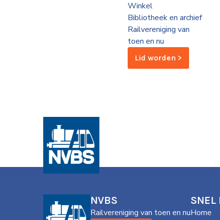
Winkel
de
Bibliotheek en archief
Wegwijzer
NVBS
Railvereniging van
toen en nu
Mijn
Lid worden >
NVBS
NVBS
SNEL
Railvereniging van toen en nu
Home