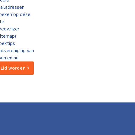
edia
ailadressen
oeken op deze
ite
egwijzer
sitemap)
oektips
ailvereniging van
oen en nu
Lid worden >