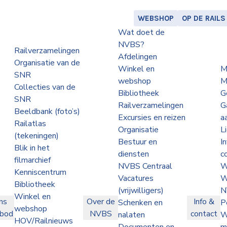
WEBSHOP
OP DE RAILS
Wat doet de
NVBS?
Railverzamelingen
Afdelingen
Organisatie van de
Winkel en
M
SNR
webshop
M
Collecties van de
Bibliotheek
G
SNR
Railverzamelingen
G
Beeldbank (foto’s)
Excursies en reizen
a
Railatlas
Organisatie
L
(tekeningen)
Bestuur en
I
Blik in het
diensten
c
filmarchief
NVBS Centraal
W
Kenniscentrum
Vacatures
W
Bibliotheek
(vrijwilligers)
N
Winkel en
ns
Over de
Info &
Schenken en
P
webshop
nbod
NVBS
contact
nalaten
W
HOV/Railnieuws