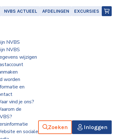
NVBS ACTUEEL
AFDELINGEN
EXCURSIES
ijn NVBS
ijn NVBS
egevens wijzigen
astaccount
anmaken
id worden
nformatie en
ontact
aar vind je ons?
aarom de
VBS?
ersinformatie
Zoeken
Inloggen
ebsite en sociale