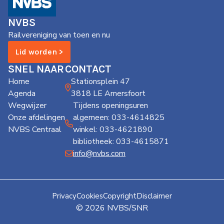
de
Wegwijzer
NVBS
NVBS
Railvereniging van toen en nu
Mijn
Lid worden >
NVBS
SNEL NAAR
CONTACT
Home
Stationsplein 47
Agenda
3818 LE Amersfoort
Wegwijzer
Tijdens openingsuren
Onze afdelingen
algemeen: 033-4614825
NVBS Centraal
winkel: 033-4621890
bibliotheek: 033-4615871
info@nvbs.com
Privacy
Cookies
Copyright
Disclaimer
© 2026 NVBS/SNR