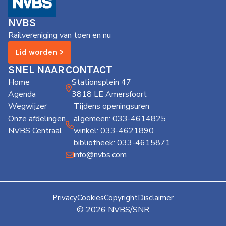
de
Wegwijzer
NVBS
NVBS
Railvereniging van toen en nu
Mijn
Lid worden >
NVBS
SNEL NAAR
CONTACT
Home
Stationsplein 47
Agenda
3818 LE Amersfoort
Wegwijzer
Tijdens openingsuren
Onze afdelingen
algemeen: 033-4614825
NVBS Centraal
winkel: 033-4621890
bibliotheek: 033-4615871
info@nvbs.com
Privacy
Cookies
Copyright
Disclaimer
© 2026 NVBS/SNR