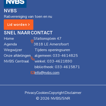
de
Wegwijzer
NVBS
NVBS
Railvereniging van toen en nu
Mijn
Lid worden >
NVBS
SNEL NAAR
CONTACT
Home
Stationsplein 47
Agenda
3818 LE Amersfoort
Wegwijzer
Tijdens openingsuren
Onze afdelingen
algemeen: 033-4614825
NVBS Centraal
winkel: 033-4621890
bibliotheek: 033-4615871
info@nvbs.com
Privacy
Cookies
Copyright
Disclaimer
© 2026 NVBS/SNR