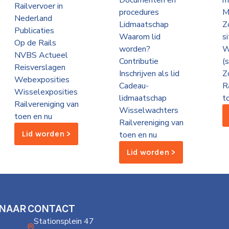
Documenten en
m
Railvervoer in
procedures
M
Nederland
Lidmaatschap
Z
Publicaties
Waarom lid
s
Op de Rails
worden?
W
NVBS Actueel
Contributie
(
Reisverslagen
Inschrijven als lid
Z
Webexposities
Cadeau-
R
Wisselexposities
lidmaatschap
t
Railvereniging van
Wisselwachters
toen en nu
Railvereniging van
Lid worden >
toen en nu
Lid worden >
 NAAR
CONTACT
Stationsplein 47