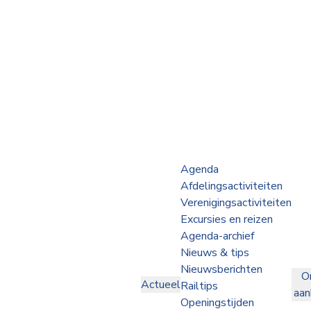
Webshop
Op de Rails
NVBS Actueel
Afdelingen
Agenda
Afdelingsactiviteiten
Excursies
Verenigingsactiviteiten
Excursies en reizen
Actueel
Agenda-archief
Nieuws & tips
Ons
Nieuwsberichten
O
aanbod
Actueel
Railtips
aa
Over
Openingstijden