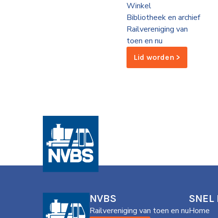
Winkel
de
Bibliotheek en archief
Wegwijzer
NVBS
Railvereniging van
toen en nu
Mijn
Lid worden >
NVBS
NVBS
SNEL
Railvereniging van toen en nu
Home