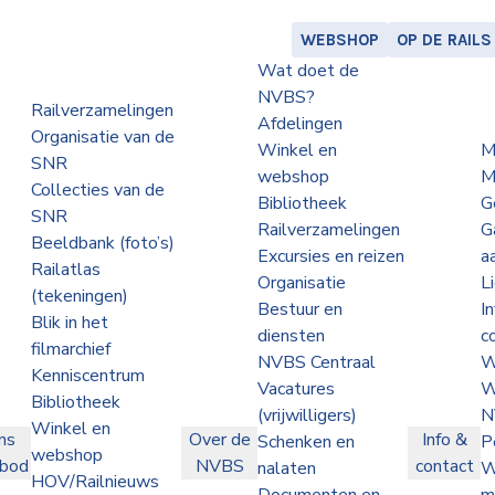
WEBSHOP
OP DE RAILS
Wat doet de
NVBS?
Railverzamelingen
Afdelingen
Organisatie van de
Winkel en
M
SNR
webshop
M
Collecties van de
Bibliotheek
G
SNR
Railverzamelingen
G
Beeldbank (foto’s)
Excursies en reizen
a
Railatlas
Organisatie
L
(tekeningen)
Bestuur en
I
Blik in het
diensten
c
filmarchief
NVBS Centraal
W
Kenniscentrum
Vacatures
W
Bibliotheek
(vrijwilligers)
N
Winkel en
ns
Over de
Info &
Schenken en
P
webshop
nbod
NVBS
contact
nalaten
W
HOV/Railnieuws