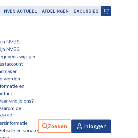
NVBS ACTUEEL
AFDELINGEN
EXCURSIES
ijn NVBS
ijn NVBS
egevens wijzigen
astaccount
anmaken
id worden
nformatie en
ontact
aar vind je ons?
aarom de
VBS?
ersinformatie
Zoeken
Inloggen
ebsite en sociale