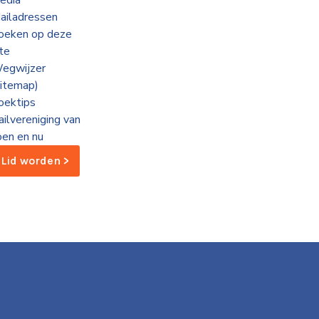
edia
ailadressen
oeken op deze
ite
egwijzer
sitemap)
oektips
ailvereniging van
oen en nu
Lid worden >