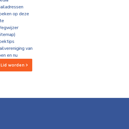
edia
ailadressen
oeken op deze
ite
egwijzer
sitemap)
oektips
ailvereniging van
oen en nu
Lid worden >