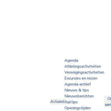
Webshop
Op de Rails
NVBS Actueel
Afdelingen
Agenda
Afdelingsactiviteiten
Excursies
Verenigingsactiviteiten
Excursies en reizen
Actueel
Agenda-archief
Nieuws & tips
Ons
Nieuwsberichten
O
aanbod
Actueel
Railtips
aa
Over
Openingstijden