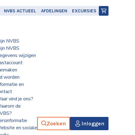
NVBS ACTUEEL
AFDELINGEN
EXCURSIES
ijn NVBS
ijn NVBS
egevens wijzigen
astaccount
anmaken
id worden
nformatie en
ontact
aar vind je ons?
aarom de
VBS?
ersinformatie
Zoeken
Inloggen
ebsite en sociale