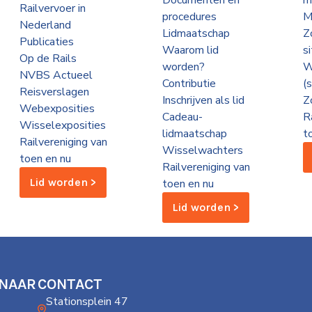
Documenten en
m
Railvervoer in
procedures
M
Nederland
Lidmaatschap
Z
Publicaties
Waarom lid
s
Op de Rails
worden?
W
NVBS Actueel
Contributie
(
Reisverslagen
Inschrijven als lid
Z
Webexposities
Cadeau-
R
Wisselexposities
lidmaatschap
t
Railvereniging van
Wisselwachters
toen en nu
Railvereniging van
Lid worden >
toen en nu
Lid worden >
 NAAR
CONTACT
Stationsplein 47