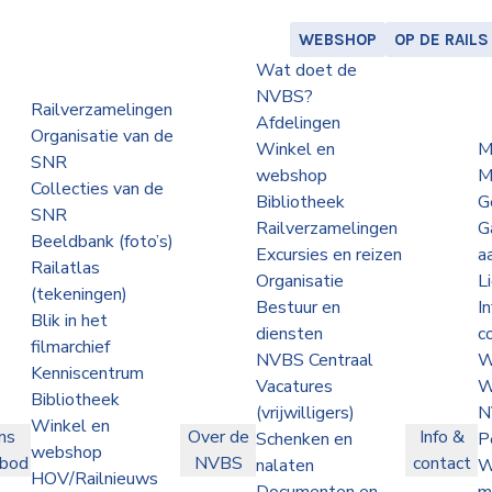
WEBSHOP
OP DE RAILS
Wat doet de
NVBS?
Railverzamelingen
Afdelingen
Organisatie van de
Winkel en
M
SNR
webshop
M
Collecties van de
Bibliotheek
G
SNR
Railverzamelingen
G
Beeldbank (foto’s)
Excursies en reizen
a
Railatlas
Organisatie
L
(tekeningen)
Bestuur en
I
Blik in het
diensten
c
filmarchief
NVBS Centraal
W
Kenniscentrum
Vacatures
W
Bibliotheek
(vrijwilligers)
N
Winkel en
ns
Over de
Info &
Schenken en
P
webshop
nbod
NVBS
contact
nalaten
W
HOV/Railnieuws