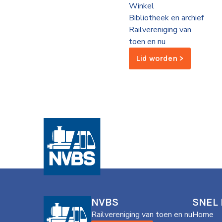
Winkel
de
Bibliotheek en archief
Wegwijzer
NVBS
Railvereniging van
toen en nu
Mijn
Lid worden >
NVBS
NVBS
SNEL
Railvereniging van toen en nu
Home