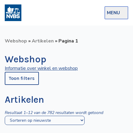
MENU
Webshop
Webshop
»
Artikelen
»
Pagina 1
Op de Rails
Webshop
NVBS Actueel
Informatie over winkel en webshop
Afdelingen
Toon filters
Excursies
Actueel
Artikelen
Ons
Gesorteerd
Resultaat 1–12 van de 782 resultaten wordt getoond
op
aanbod
nieuwste
Over