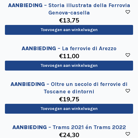
de
AANBIEDING
– Storia illustrata della Ferrovia
Wegwijzer
Genova-casella
NVBS
€
13
,75
Mijn
Toevoegen aan winkelwagen
NVBS
AANBIEDING
– La ferrovie di Arezzo
€
11
,00
Toevoegen aan winkelwagen
AANBIEDING
– Oltre un secolo di ferrovie di
Toscane e dintorni
€
19
,75
Toevoegen aan winkelwagen
AANBIEDING
– Trams 2021 én Trams 2022
€
24
,30