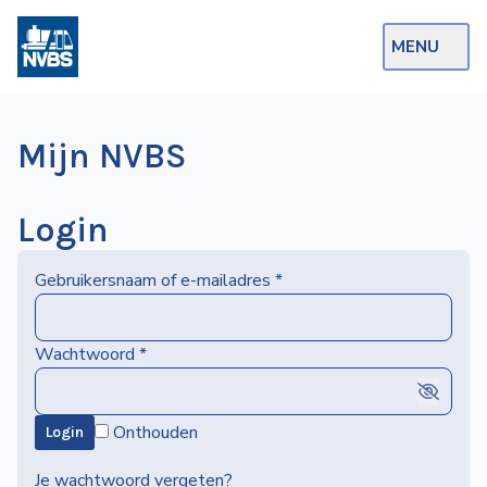
MENU
Webshop
Mijn NVBS
Op de Rails
NVBS Actueel
Login
Afdelingen
Gebruikersnaam of e-mailadres
*
Excursies
Actueel
Wachtwoord
*
Ons
Onthouden
Login
aanbod
Over
Je wachtwoord vergeten?