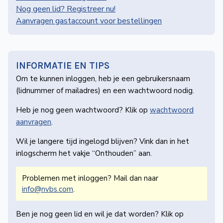
de
Nog geen lid? Registreer nu!
Wegwijzer
Aanvragen gastaccount voor bestellingen
NVBS
Mijn
NVBS
INFORMATIE EN TIPS
Om te kunnen inloggen, heb je een gebruikers­naam
(lidnummer of mailadres) en een wachtwoord nodig.
Heb je nog geen wachtwoord? Klik op
wachtwoord
aanvragen
.
Wil je langere tijd ingelogd blijven? Vink dan in het
inlogscherm het vakje “Onthouden” aan.
Problemen met inloggen? Mail dan naar
info@nvbs.com
.
Ben je nog geen lid en wil je dat worden? Klik op