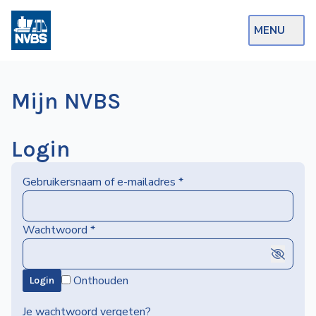
MENU
Webshop
Mijn NVBS
Op de Rails
NVBS Actueel
Login
Afdelingen
Gebruikersnaam of e-mailadres
*
Excursies
Actueel
Wachtwoord
*
Ons
Onthouden
Login
aanbod
Over
Je wachtwoord vergeten?