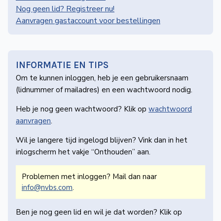
de
Nog geen lid? Registreer nu!
Wegwijzer
Aanvragen gastaccount voor bestellingen
NVBS
Mijn
NVBS
INFORMATIE EN TIPS
Om te kunnen inloggen, heb je een gebruikers­naam
(lidnummer of mailadres) en een wachtwoord nodig.
Heb je nog geen wachtwoord? Klik op
wachtwoord
aanvragen
.
Wil je langere tijd ingelogd blijven? Vink dan in het
inlogscherm het vakje “Onthouden” aan.
Problemen met inloggen? Mail dan naar
info@nvbs.com
.
Ben je nog geen lid en wil je dat worden? Klik op