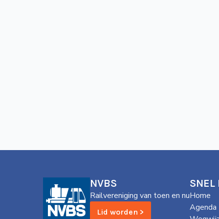
NVBS
SNEL
Railvereniging van toen en nu
Home
Agenda
Lid worden >