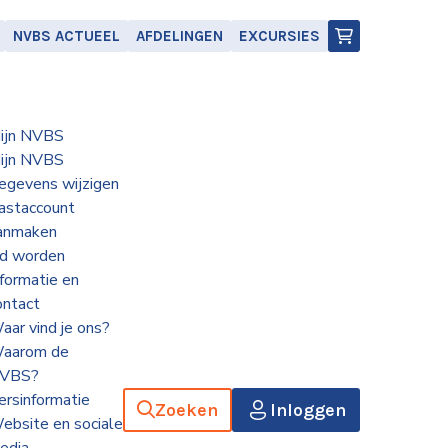
NVBS ACTUEEL
AFDELINGEN
EXCURSIES
ijn NVBS
ijn NVBS
egevens wijzigen
astaccount
anmaken
id worden
nformatie en
ontact
aar vind je ons?
aarom de
VBS?
ersinformatie
Zoeken
Inloggen
ebsite en sociale