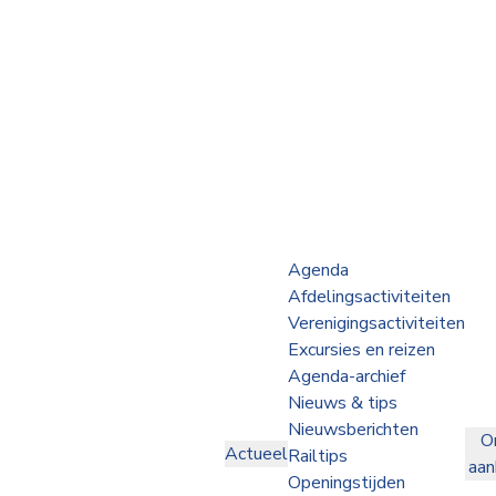
Webshop
Op de Rails
NVBS Actueel
Afdelingen
Agenda
Afdelingsactiviteiten
Excursies
Verenigingsactiviteiten
Excursies en reizen
Actueel
Agenda-archief
Nieuws & tips
Ons
Nieuwsberichten
O
aanbod
Actueel
Railtips
aa
Over
Openingstijden