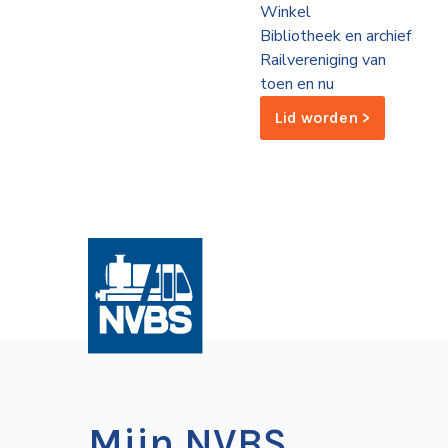
Winkel
de
Bibliotheek en archief
Wegwijzer
NVBS
Railvereniging van
toen en nu
Mijn
Lid worden >
NVBS
Mijn NVBS