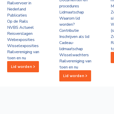
Documenten en
m
Railvervoer in
procedures
M
Nederland
Lidmaatschap
Z
Publicaties
Waarom lid
s
Op de Rails
worden?
W
NVBS Actueel
Contributie
(
Reisverslagen
Inschrijven als lid
Z
Webexposities
Cadeau-
R
Wisselexposities
lidmaatschap
t
Railvereniging van
Wisselwachters
toen en nu
Railvereniging van
Lid worden >
toen en nu
Lid worden >