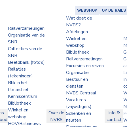
WEBSHOP
OP DE RAILS
Wat doet de
NVBS?
Railverzamelingen
Afdelingen
Organisatie van de
Winkel en
M
SNR
webshop
M
Collecties van de
Bibliotheek
G
SNR
Railverzamelingen
G
Beeldbank (foto’s)
Excursies en reizen
a
Railatlas
Organisatie
L
(tekeningen)
Bestuur en
I
Blik in het
diensten
c
filmarchief
NVBS Centraal
W
Kenniscentrum
Vacatures
W
Bibliotheek
(vrijwilligers)
N
Winkel en
ns
Over de
Info &
Schenken en
P
webshop
nbod
NVBS
contact
nalaten
W
HOV/Railnieuws