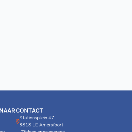
 NAAR
CONTACT
Stationsplein 47
3818 LE Amersfoort