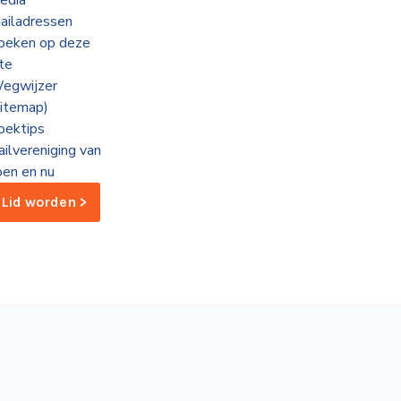
edia
ailadressen
oeken op deze
ite
egwijzer
sitemap)
oektips
ailvereniging van
oen en nu
Lid worden >