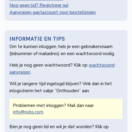
de
Nog geen lid? Registreer nu!
Wegwijzer
Aanvragen gastaccount voor bestellingen
NVBS
Mijn
NVBS
INFORMATIE EN TIPS
Om te kunnen inloggen, heb je een gebruikers­naam
(lidnummer of mailadres) en een wachtwoord nodig.
Heb je nog geen wachtwoord? Klik op
wachtwoord
aanvragen
.
Wil je langere tijd ingelogd blijven? Vink dan in het
inlogscherm het vakje “Onthouden” aan.
Problemen met inloggen? Mail dan naar
info@nvbs.com
.
Ben je nog geen lid en wil je dat worden? Klik op