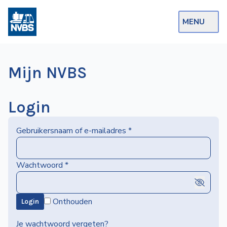
MENU
Webshop
Mijn NVBS
Op de Rails
NVBS Actueel
Login
Afdelingen
Gebruikersnaam of e-mailadres
*
Excursies
Actueel
Wachtwoord
*
Ons
Onthouden
Login
aanbod
Over
Je wachtwoord vergeten?