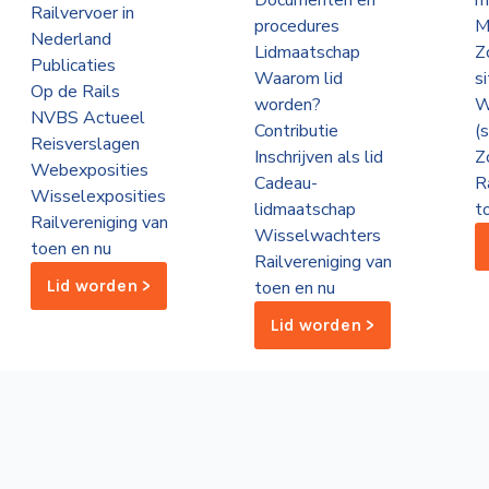
Documenten en
m
Railvervoer in
procedures
M
Nederland
Lidmaatschap
Z
Publicaties
Waarom lid
s
Op de Rails
worden?
W
NVBS Actueel
Contributie
(
Reisverslagen
Inschrijven als lid
Z
Webexposities
Cadeau-
R
Wisselexposities
lidmaatschap
t
Railvereniging van
Wisselwachters
toen en nu
Railvereniging van
Lid worden >
toen en nu
Lid worden >