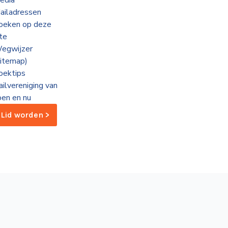
edia
ailadressen
oeken op deze
ite
egwijzer
sitemap)
oektips
ailvereniging van
oen en nu
Lid worden >