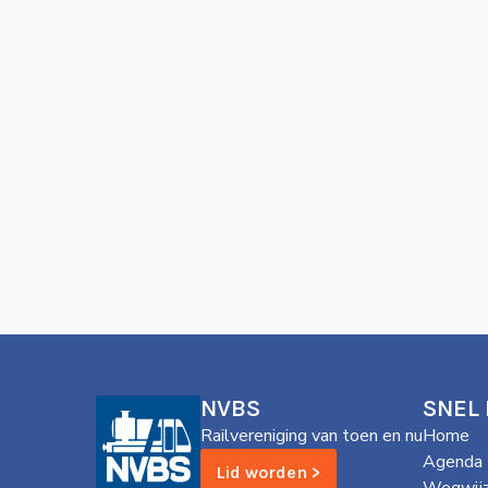
NVBS
SNEL
Railvereniging van toen en nu
Home
Agenda
Lid worden >