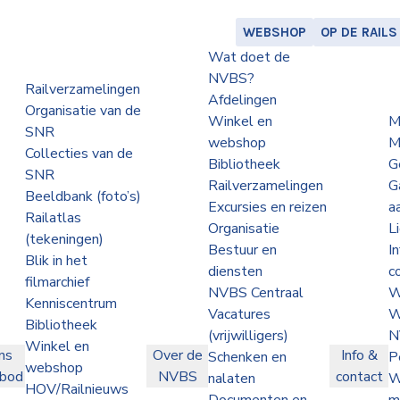
WEBSHOP
OP DE RAILS
Wat doet de
NVBS?
Railverzamelingen
Afdelingen
Organisatie van de
Winkel en
M
SNR
webshop
M
Collecties van de
Bibliotheek
G
SNR
Railverzamelingen
G
Beeldbank (foto’s)
Excursies en reizen
a
Railatlas
Organisatie
L
(tekeningen)
Bestuur en
I
Blik in het
diensten
c
filmarchief
NVBS Centraal
W
Kenniscentrum
Vacatures
W
Bibliotheek
(vrijwilligers)
N
Winkel en
ns
Over de
Info &
Schenken en
P
webshop
nbod
NVBS
contact
nalaten
W
HOV/Railnieuws