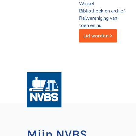
Winkel
de
Bibliotheek en archief
Wegwijzer
NVBS
Railvereniging van
toen en nu
Mijn
Lid worden >
NVBS
Mijn NVBS