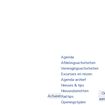
Webshop
Op de Rails
NVBS Actueel
Afdelingen
Agenda
Afdelingsactiviteiten
Excursies
Verenigingsactiviteiten
Excursies en reizen
Actueel
Agenda-archief
Nieuws & tips
Ons
Nieuwsberichten
O
aanbod
Actueel
Railtips
aa
Over
Openingstijden