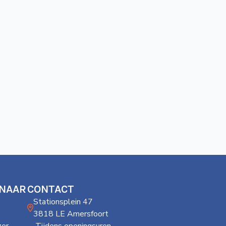
 NAAR
CONTACT
Stationsplein 47
3818 LE Amersfoort