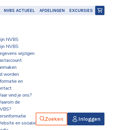
NVBS ACTUEEL
AFDELINGEN
EXCURSIES
ijn NVBS
ijn NVBS
egevens wijzigen
astaccount
anmaken
id worden
nformatie en
ontact
aar vind je ons?
aarom de
VBS?
ersinformatie
Zoeken
Inloggen
ebsite en sociale