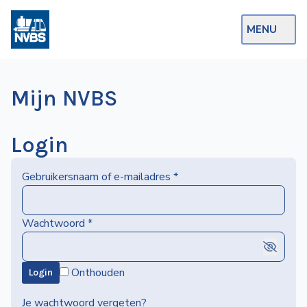
MENU
Webshop
Mijn NVBS
Op de Rails
NVBS Actueel
Login
Afdelingen
Gebruikersnaam of e-mailadres
*
Excursies
Actueel
Wachtwoord
*
Ons
Onthouden
Login
aanbod
Over
Je wachtwoord vergeten?