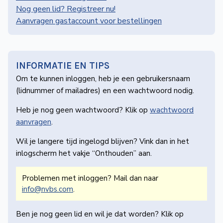
de
Nog geen lid? Registreer nu!
Wegwijzer
Aanvragen gastaccount voor bestellingen
NVBS
Mijn
NVBS
INFORMATIE EN TIPS
Om te kunnen inloggen, heb je een gebruikers­naam
(lidnummer of mailadres) en een wachtwoord nodig.
Heb je nog geen wachtwoord? Klik op
wachtwoord
aanvragen
.
Wil je langere tijd ingelogd blijven? Vink dan in het
inlogscherm het vakje “Onthouden” aan.
Problemen met inloggen? Mail dan naar
info@nvbs.com
.
Ben je nog geen lid en wil je dat worden? Klik op