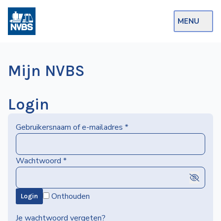
MENU
Webshop
Mijn NVBS
Op de Rails
NVBS Actueel
Login
Afdelingen
Gebruikersnaam of e-mailadres
*
Excursies
Actueel
Wachtwoord
*
Ons
Onthouden
Login
aanbod
Over
Je wachtwoord vergeten?