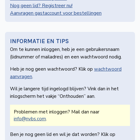
de
Nog geen lid? Registreer nu!
Wegwijzer
Aanvragen gastaccount voor bestellingen
NVBS
Mijn
NVBS
INFORMATIE EN TIPS
Om te kunnen inloggen, heb je een gebruikers­naam
(lidnummer of mailadres) en een wachtwoord nodig.
Heb je nog geen wachtwoord? Klik op
wachtwoord
aanvragen
.
Wil je langere tijd ingelogd blijven? Vink dan in het
inlogscherm het vakje “Onthouden” aan.
Problemen met inloggen? Mail dan naar
info@nvbs.com
.
Ben je nog geen lid en wil je dat worden? Klik op