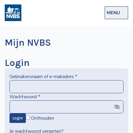
MENU
Webshop
Mijn NVBS
Op de Rails
NVBS Actueel
Login
Afdelingen
Gebruikersnaam of e-mailadres
*
Excursies
Actueel
Wachtwoord
*
Ons
Onthouden
Login
aanbod
Over
Je wachtwoord vergeten?