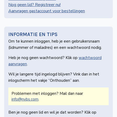
de
Nog geen lid? Registreer nu!
Wegwijzer
Aanvragen gastaccount voor bestellingen
NVBS
Mijn
NVBS
INFORMATIE EN TIPS
Om te kunnen inloggen, heb je een gebruikers­naam
(lidnummer of mailadres) en een wachtwoord nodig.
Heb je nog geen wachtwoord? Klik op
wachtwoord
aanvragen
.
Wil je langere tijd ingelogd blijven? Vink dan in het
inlogscherm het vakje “Onthouden” aan.
Problemen met inloggen? Mail dan naar
info@nvbs.com
.
Ben je nog geen lid en wil je dat worden? Klik op