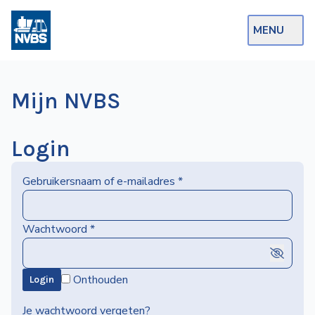
MENU
Webshop
Mijn NVBS
Op de Rails
NVBS Actueel
Login
Afdelingen
Gebruikersnaam of e-mailadres
*
Excursies
Actueel
Wachtwoord
*
Ons
Onthouden
Login
aanbod
Over
Je wachtwoord vergeten?