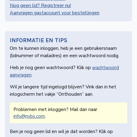
de
Nog geen lid? Registreer nu!
Wegwijzer
Aanvragen gastaccount voor bestellingen
NVBS
Mijn
NVBS
INFORMATIE EN TIPS
Om te kunnen inloggen, heb je een gebruikers­naam
(lidnummer of mailadres) en een wachtwoord nodig.
Heb je nog geen wachtwoord? Klik op
wachtwoord
aanvragen
.
Wil je langere tijd ingelogd blijven? Vink dan in het
inlogscherm het vakje “Onthouden” aan.
Problemen met inloggen? Mail dan naar
info@nvbs.com
.
Ben je nog geen lid en wil je dat worden? Klik op