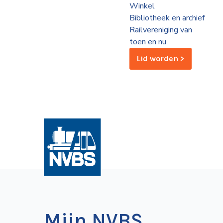
Winkel
de
Bibliotheek en archief
Wegwijzer
NVBS
Railvereniging van
toen en nu
Mijn
Lid worden >
NVBS
Mijn NVBS