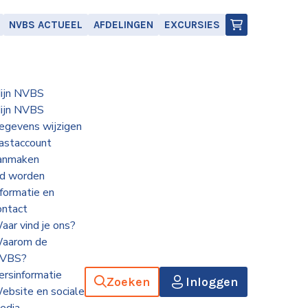
NVBS ACTUEEL
AFDELINGEN
EXCURSIES
ijn NVBS
ijn NVBS
egevens wijzigen
astaccount
anmaken
id worden
nformatie en
ontact
aar vind je ons?
aarom de
VBS?
ersinformatie
Zoeken
Inloggen
ebsite en sociale