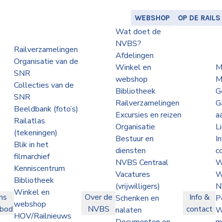
WEBSHOP
OP DE RAILS
Wat doet de
NVBS?
Railverzamelingen
Afdelingen
Organisatie van de
Winkel en
M
SNR
webshop
M
Collecties van de
Bibliotheek
G
SNR
Railverzamelingen
G
Beeldbank (foto’s)
Excursies en reizen
a
Railatlas
Organisatie
L
(tekeningen)
Bestuur en
I
Blik in het
diensten
c
filmarchief
NVBS Centraal
W
Kenniscentrum
Vacatures
W
Bibliotheek
(vrijwilligers)
N
Winkel en
ns
Over de
Info &
Schenken en
P
webshop
nbod
NVBS
contact
nalaten
W
HOV/Railnieuws