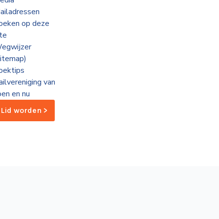
edia
ailadressen
oeken op deze
ite
egwijzer
sitemap)
oektips
ailvereniging van
oen en nu
Lid worden >