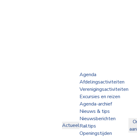
Webshop
Op de Rails
NVBS Actueel
Afdelingen
Agenda
Afdelingsactiviteiten
Excursies
Verenigingsactiviteiten
Excursies en reizen
Actueel
Agenda-archief
Nieuws & tips
Ons
Nieuwsberichten
O
aanbod
Actueel
Railtips
aa
Over
Openingstijden