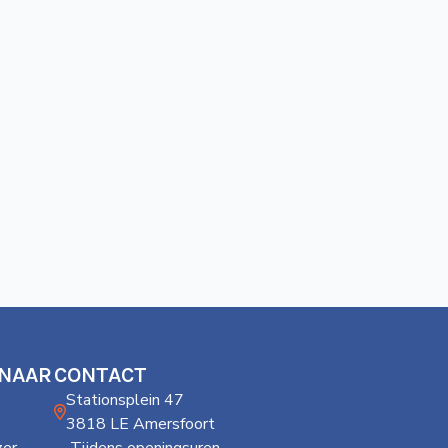
 NAAR
CONTACT
Stationsplein 47
3818 LE Amersfoort