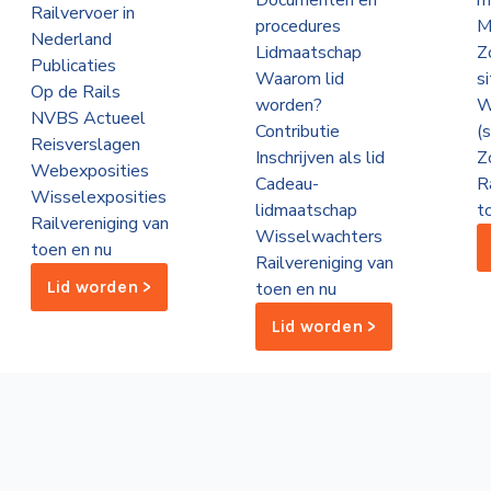
Documenten en
m
Railvervoer in
procedures
M
Nederland
Lidmaatschap
Z
Publicaties
Waarom lid
s
Op de Rails
worden?
W
NVBS Actueel
Contributie
(
Reisverslagen
Inschrijven als lid
Z
Webexposities
Cadeau-
R
Wisselexposities
lidmaatschap
t
Railvereniging van
Wisselwachters
toen en nu
Railvereniging van
Lid worden >
toen en nu
Lid worden >