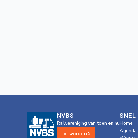
NVBS
SNEL
Railvereniging van toen en nu
Home
Agenda
Lid worden >