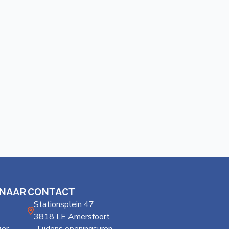
 NAAR
CONTACT
Stationsplein 47
3818 LE Amersfoort