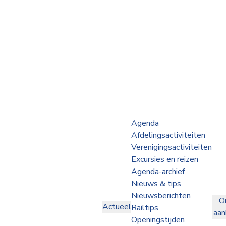
Webshop
Op de Rails
NVBS Actueel
Afdelingen
Agenda
Afdelingsactiviteiten
Excursies
Verenigingsactiviteiten
Excursies en reizen
Actueel
Agenda-archief
Nieuws & tips
Ons
Nieuwsberichten
O
aanbod
Actueel
Railtips
aa
Over
Openingstijden