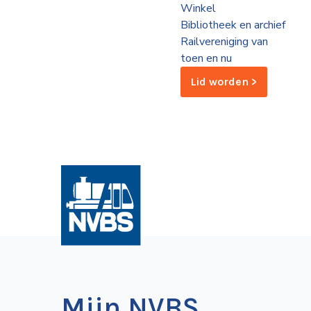
Winkel
de
Bibliotheek en archief
Wegwijzer
NVBS
Railvereniging van
toen en nu
Mijn
Lid worden >
NVBS
Mijn NVBS