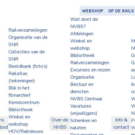
WEBSHOP
OP DE RAILS
Wat doet de
NVBS?
Railverzamelingen
Afdelingen
Organisatie van de
Winkel en
M
SNR
webshop
M
Collecties van de
Bibliotheek
G
SNR
Railverzamelingen
G
Beeldbank (foto’s)
Excursies en reizen
a
Railatlas
Organisatie
L
(tekeningen)
Bestuur en
I
Blik in het
diensten
c
filmarchief
NVBS Centraal
W
Kenniscentrum
Vacatures
W
Bibliotheek
(vrijwilligers)
N
Winkel en
ns
Over de
Info &
Schenken en
P
webshop
nbod
NVBS
contact
nalaten
W
HOV/Railnieuws