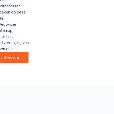
edia
ailadressen
oeken op deze
ite
egwijzer
sitemap)
oektips
ailvereniging van
oen en nu
Lid worden >