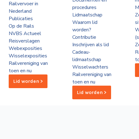
Documenten en
m
Railvervoer in
procedures
M
Nederland
Lidmaatschap
Z
Publicaties
Waarom lid
s
Op de Rails
worden?
W
NVBS Actueel
Contributie
(
Reisverslagen
Inschrijven als lid
Z
Webexposities
Cadeau-
R
Wisselexposities
lidmaatschap
t
Railvereniging van
Wisselwachters
toen en nu
Railvereniging van
Lid worden >
toen en nu
Lid worden >