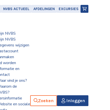
NVBS ACTUEEL
AFDELINGEN
EXCURSIES
ijn NVBS
ijn NVBS
egevens wijzigen
astaccount
anmaken
id worden
nformatie en
ontact
aar vind je ons?
aarom de
VBS?
ersinformatie
Zoeken
Inloggen
ebsite en sociale