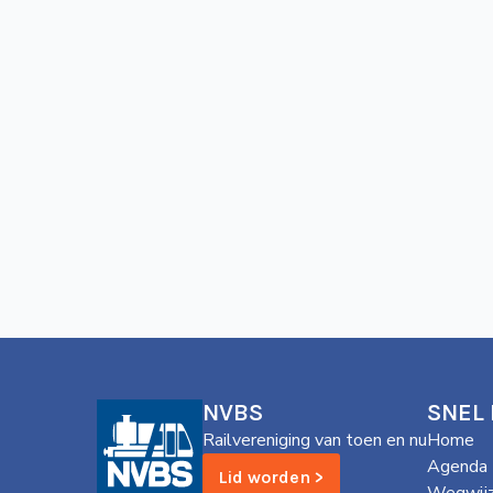
NVBS
SNEL
Railvereniging van toen en nu
Home
Agenda
Lid worden >