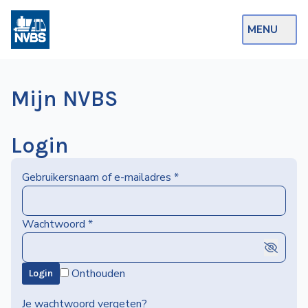
MENU
Webshop
Mijn NVBS
Op de Rails
NVBS Actueel
Login
Afdelingen
Gebruikersnaam of e-mailadres
*
Excursies
Actueel
Wachtwoord
*
Ons
Onthouden
Login
aanbod
Over
Je wachtwoord vergeten?