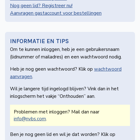
de
Nog geen lid? Registreer nu!
Wegwijzer
Aanvragen gastaccount voor bestellingen
NVBS
Mijn
NVBS
INFORMATIE EN TIPS
Om te kunnen inloggen, heb je een gebruikers­naam
(lidnummer of mailadres) en een wachtwoord nodig.
Heb je nog geen wachtwoord? Klik op
wachtwoord
aanvragen
.
Wil je langere tijd ingelogd blijven? Vink dan in het
inlogscherm het vakje “Onthouden” aan.
Problemen met inloggen? Mail dan naar
info@nvbs.com
.
Ben je nog geen lid en wil je dat worden? Klik op